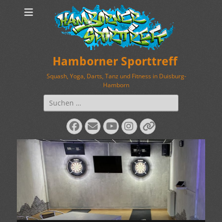
Hamborner Sporttreff
Squash, Yoga, Darts, Tanz und Fitness in Duisburg-
Hamborn
Suchen
nach:
Facebook
E-
YouTube
Instagram
Verknüpfung
Mail