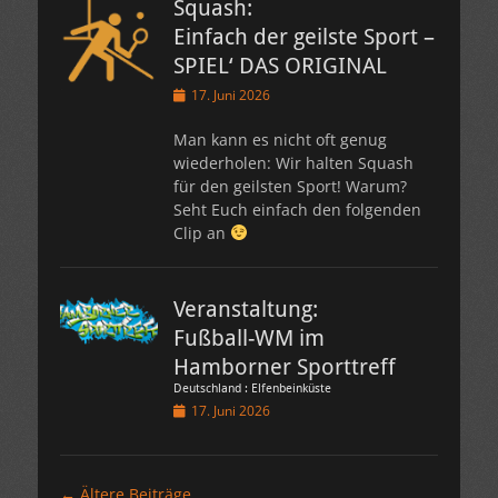
Squash:
Einfach der geilste Sport –
SPIEL‘ DAS ORIGINAL
Veröffentlicht
17. Juni 2026
am
Man kann es nicht oft genug
wiederholen: Wir halten Squash
für den geilsten Sport! Warum?
Seht Euch einfach den folgenden
Clip an
Veranstaltung:
Fußball-WM im
Hamborner Sporttreff
Deutschland : Elfenbeinküste
Veröffentlicht
17. Juni 2026
am
Beitragsnavigation
←
Ältere Beiträge