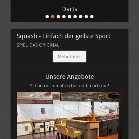
Darts
•
•
•
•
•
•
•
•
•
Veröffentlicht
am
Von
Squash - Einfach der geilste Sport
Hamborner
Sporttreff
SPIEL‘ DAS ORIGINAL
Mehr Infos!
Unsere Angebote
Schau doch mal vorbei und mach mit!