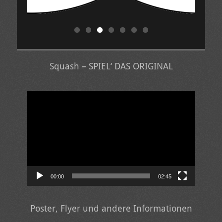
Squash – SPIEL‘ DAS ORIGINAL
Video-
Player
00:00
02:45
Poster, Flyer und andere Informationen