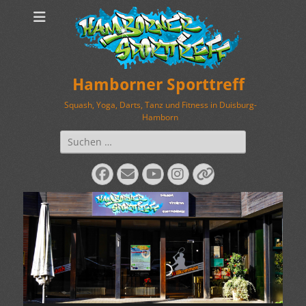
Hamborner Sporttreff
Squash, Yoga, Darts, Tanz und Fitness in Duisburg-
Hamborn
Suchen
nach:
Facebook
E-
YouTube
Instagram
Verknüpfung
Mail