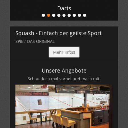
Darts
•
•
•
•
•
•
•
•
•
Veröffentlicht
am
Von
Squash - Einfach der geilste Sport
Hamborner
Sporttreff
SPIEL‘ DAS ORIGINAL
Mehr Infos!
Unsere Angebote
Schau doch mal vorbei und mach mit!