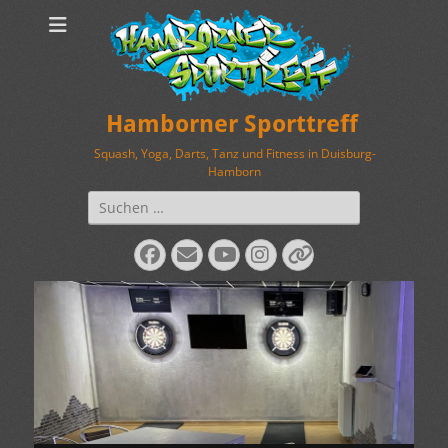
Hamborner Sporttreff
Squash, Yoga, Darts, Tanz und Fitness in Duisburg-
Hamborn
Suchen
nach:
Facebook
E-
YouTube
Instagram
Verknüpfung
Mail