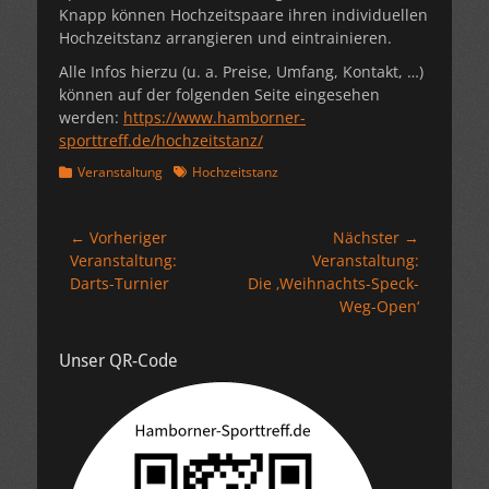
Knapp können Hochzeitspaare ihren individuellen
Hochzeitstanz arrangieren und eintrainieren.
Alle Infos hierzu (u. a. Preise, Umfang, Kontakt, …)
können auf der folgenden Seite eingesehen
werden:
https://www.hamborner-
sporttreff.de/hochzeitstanz/
Kategorien
Schlagworte
Veranstaltung
Hochzeitstanz
Beitragsnavigation
← Vorheriger
Nächster →
Vorheriger
Nächster
Veranstaltung:
Veranstaltung:
Beitrag:
Beitrag:
Darts-Turnier
Die ‚Weihnachts-Speck-
Weg-Open‘
Unser QR-Code