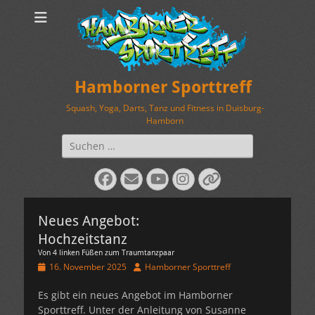
Hamborner Sporttreff
Squash, Yoga, Darts, Tanz und Fitness in Duisburg-
Hamborn
Suchen
nach:
Facebook
E-
YouTube
Instagram
Verknüpfung
Mail
Neues Angebot:
Hochzeitstanz
Von 4 linken Füßen zum Traumtanzpaar
Veröffentlicht
Autor
16. November 2025
Hamborner Sporttreff
am
Es gibt ein neues Angebot im Hamborner
Sporttreff. Unter der Anleitung von Susanne