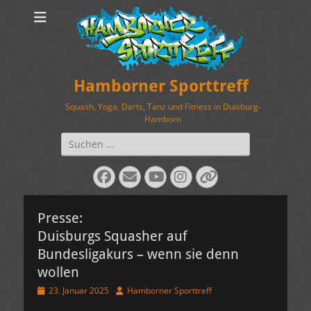
Hamborner Sporttreff
Squash, Yoga, Darts, Tanz und Fitness in Duisburg-
Hamborn
Suchen
nach:
Facebook
E-
YouTube
Instagram
Verknüpfung
Mail
Presse:
Duisburgs Squasher auf
Bundesligakurs – wenn sie denn
wollen
Veröffentlicht
Autor
23. Januar 2025
Hamborner Sporttreff
am