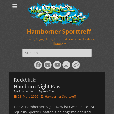
Hamborner Sporttreff
Squash, Yoga, Darts, Tanz und Fitness in Duisburg-
Hamborn
Suchen
nach:
Facebook
E-
YouTube
Instagram
Verknüpfung
Mail
Rückblick:
Hamborn Night Raw
Spaß und Action im Squash-Court
Veröffentlicht
Autor
28. März 2026
Hamborner Sporttreff
am
Der 2. Hamborner Night Raw ist Geschichte. 24
Squash-Sportler hatten sich angemeldet und