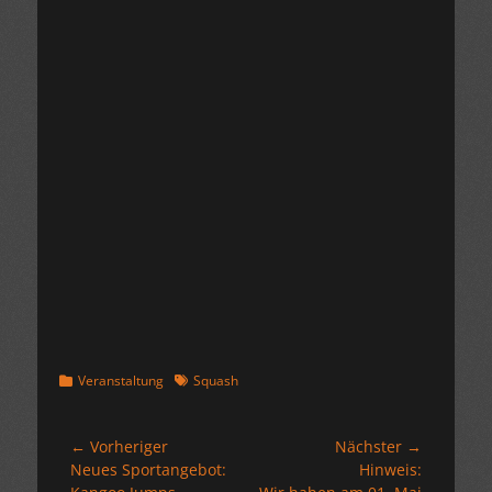
Kategorien
Schlagworte
Veranstaltung
Squash
Beitragsnavigation
← Vorheriger
Nächster →
Vorheriger
Nächster
Neues Sportangebot:
Hinweis:
Beitrag:
Beitrag: